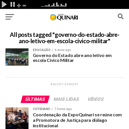
All posts tagged "governo-do-estado-abre-
ano-letivo-em-escola-civico-militar"
EDUCAÇÃO
6 anos ago
Governo do Estado abre ano letivo em
escola Cívico Militar
ADVERTISEMENT
ÚLTIMAS
MAIS LIDAS
VÍDEOS
COTIDIANO
7 horas ago
Coordenação da ExpoQuinari se reúne com
a Promotora de Justiça para diálago
institucional