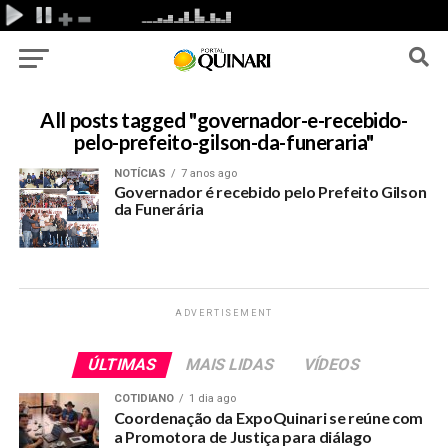
All posts tagged "governador-e-recebido-
pelo-prefeito-gilson-da-funeraria"
NOTÍCIAS
7 anos ago
Governador é recebido pelo Prefeito Gilson
da Funerária
ADVERTISEMENT
ÚLTIMAS
MAIS LIDAS
VÍDEOS
COTIDIANO
1 dia ago
Coordenação da ExpoQuinari se reúne com
a Promotora de Justiça para diálago