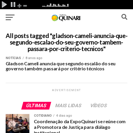
All posts tagged "gladson-cameli-anuncia-que-
segundo-escalao-do-seu-governo-tambem-
passara-por-criterio-tecnicos"
NOTÍCIAS
8 anos ago
Gladson Cameli anuncia que segundo escalão do seu
governo também passará por critério técnicos
ADVERTISEMENT
ÚLTIMAS
MAIS LIDAS
VÍDEOS
COTIDIANO
4 dias ago
Coordenação da ExpoQuinari se reúne com
a Promotora de Justiça para diálago
institucional