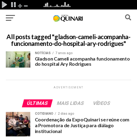
All posts tagged "gladson-cameli-acompanha-
funcionamento-do-hospital-ary-rodrigues"
NOTÍCIAS
7 anos ago
Gladson Cameli acompanha funcionamento
do hospital Ary Rodrigues
ADVERTISEMENT
ÚLTIMAS
MAIS LIDAS
VÍDEOS
COTIDIANO
2 dias ago
Coordenação da ExpoQuinari se reúne com
a Promotora de Justiça para diálago
institucional