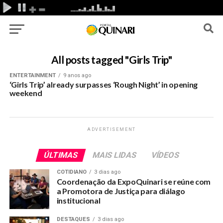
All posts tagged "Girls Trip"
ENTERTAINMENT
9 anos ago
‘Girls Trip’ already surpasses ‘Rough Night’ in opening
weekend
ADVERTISEMENT
ÚLTIMAS
MAIS LIDAS
VÍDEOS
COTIDIANO
3 dias ago
Coordenação da ExpoQuinari se reúne com
a Promotora de Justiça para diálago
institucional
DESTAQUES
3 dias ago