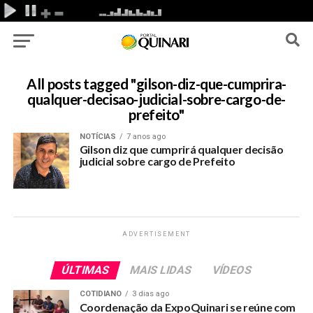
All posts tagged "gilson-diz-que-cumprira-
qualquer-decisao-judicial-sobre-cargo-de-
prefeito"
NOTÍCIAS
7 anos ago
Gilson diz que cumprirá qualquer decisão
judicial sobre cargo de Prefeito
ADVERTISEMENT
ÚLTIMAS
MAIS LIDAS
VÍDEOS
COTIDIANO
3 dias ago
Coordenação da ExpoQuinari se reúne com