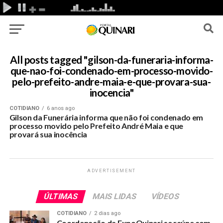
All posts tagged "gilson-da-funeraria-informa-
que-nao-foi-condenado-em-processo-movido-
pelo-prefeito-andre-maia-e-que-provara-sua-
inocencia"
COTIDIANO
6 anos ago
Gilson da Funerária informa que não foi condenado em
processo movido pelo Prefeito André Maia e que
provará sua inocência
ADVERTISEMENT
ÚLTIMAS
MAIS LIDAS
VÍDEOS
COTIDIANO
2 dias ago
Coordenação da ExpoQuinari se reúne com