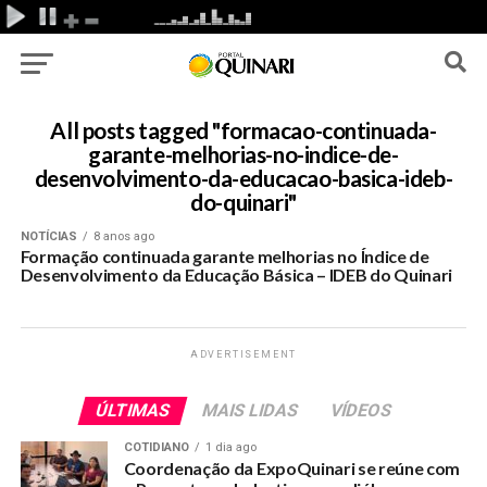
All posts tagged "formacao-continuada-
garante-melhorias-no-indice-de-
desenvolvimento-da-educacao-basica-ideb-
do-quinari"
NOTÍCIAS
8 anos ago
Formação continuada garante melhorias no Índice de
Desenvolvimento da Educação Básica – IDEB do Quinari
ADVERTISEMENT
ÚLTIMAS
MAIS LIDAS
VÍDEOS
COTIDIANO
1 dia ago
Coordenação da ExpoQuinari se reúne com