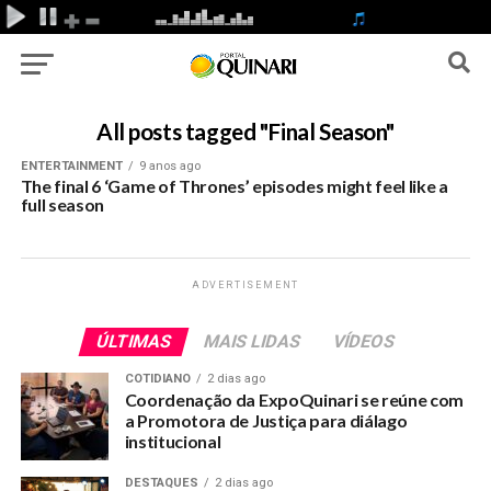
All posts tagged "Final Season"
ENTERTAINMENT
9 anos ago
The final 6 ‘Game of Thrones’ episodes might feel like a
full season
ADVERTISEMENT
ÚLTIMAS
MAIS LIDAS
VÍDEOS
COTIDIANO
2 dias ago
Coordenação da ExpoQuinari se reúne com
a Promotora de Justiça para diálago
institucional
DESTAQUES
2 dias ago