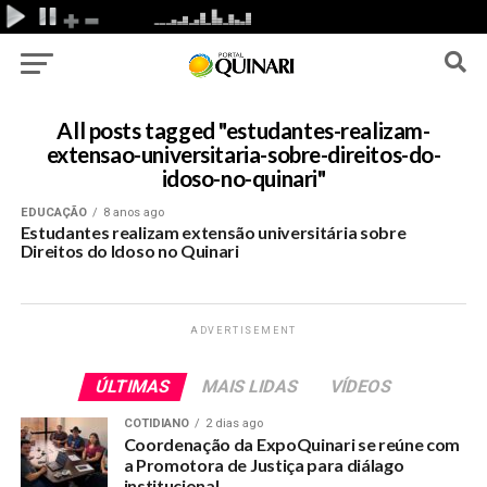
All posts tagged "estudantes-realizam-
extensao-universitaria-sobre-direitos-do-
idoso-no-quinari"
EDUCAÇÃO
8 anos ago
Estudantes realizam extensão universitária sobre
Direitos do Idoso no Quinari
ADVERTISEMENT
ÚLTIMAS
MAIS LIDAS
VÍDEOS
COTIDIANO
2 dias ago
Coordenação da ExpoQuinari se reúne com
a Promotora de Justiça para diálago
institucional