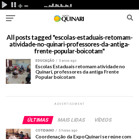
All posts tagged "escolas-estaduais-retomam-
atividade-no-quinari-professores-da-antiga-
frente-popular-boicotam"
EDUCAÇÃO
5 anos ago
Escolas Estaduais retomam atividade no
Quinari, professores da antiga Frente
Popular boicotam
ADVERTISEMENT
ÚLTIMAS
MAIS LIDAS
VÍDEOS
COTIDIANO
5 horas ago
Coordenação da ExpoQuinari se reúne com