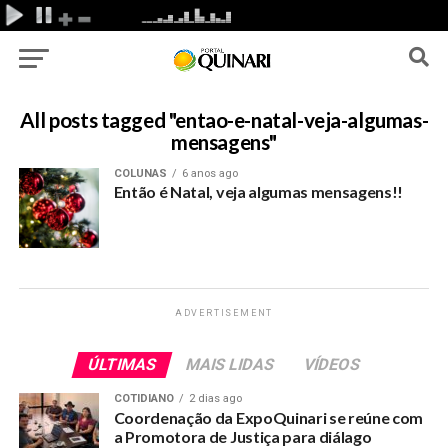
All posts tagged "entao-e-natal-veja-algumas-
mensagens"
COLUNAS
6 anos ago
Então é Natal, veja algumas mensagens!!
ADVERTISEMENT
ÚLTIMAS
MAIS LIDAS
VÍDEOS
COTIDIANO
2 dias ago
Coordenação da ExpoQuinari se reúne com
a Promotora de Justiça para diálago