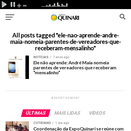
All posts tagged "ele-nao-aprende-andre-
maia-nomeia-parentes-de-vereadores-que-
receberam-mensalinho"
NOTÍCIAS
7 anos ago
Ele não aprende: André Maia nomeia
parentes de vereadores que receberam
“mensalinho”
ADVERTISEMENT
ÚLTIMAS
MAIS LIDAS
VÍDEOS
COTIDIANO
1 dia ago
Coordenação da ExpoQuinari se reúne com