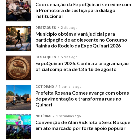
Coordenação da ExpoQuinari se reúne com
a Promotora de Justiça para diálago
institucional
DESTAQUES
2 dias ago
Município obtém alvará judicial para
participação de adolescente no Concurso
Rainha do Rodeio da ExpoQuinari 2026
DESTAQUES
5 dias ago
ExpoQuinari 2026: Confira a programação
oficial completa de 13 a 16 de agosto
COTIDIANO
1 semana ago
Prefeita Rosana Gomes avança com obras
de pavimentação e transforma ruas no
Quinari
NOTÍCIAS
2 semanas ago
Convenção de Alan Rick lota o Sesc Bosque
em ato marcado por forte apoio popular