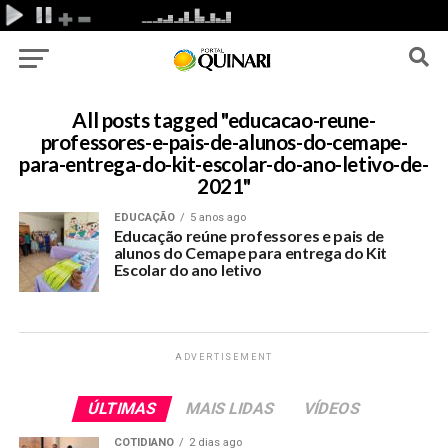
All posts tagged "educacao-reune-
professores-e-pais-de-alunos-do-cemape-
para-entrega-do-kit-escolar-do-ano-letivo-de-
2021"
EDUCAÇÃO
5 anos ago
Educação reúne professores e pais de
alunos do Cemape para entrega do Kit
Escolar do ano letivo
ADVERTISEMENT
ÚLTIMAS
MAIS LIDAS
VÍDEOS
COTIDIANO
2 dias ago