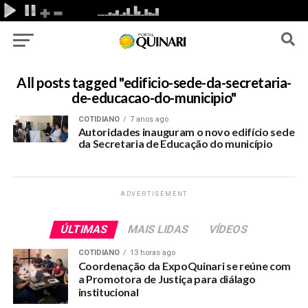
All posts tagged "edificio-sede-da-secretaria-
de-educacao-do-municipio"
COTIDIANO
7 anos ago
Autoridades inauguram o novo edifício sede
da Secretaria de Educação do município
ADVERTISEMENT
ÚLTIMAS
MAIS LIDAS
VÍDEOS
COTIDIANO
13 horas ago
Coordenação da ExpoQuinari se reúne com
a Promotora de Justiça para diálago
institucional