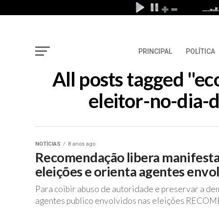
PRINCIPAL
POLÍTICA
All posts tagged "e
eleitor-no-dia-
NOTÍCIAS
8 anos ago
Recomendação libera manifestaçã
eleições e orienta agentes envo
Para coibir abuso de autoridade e preservar a dem
agentes publico envolvidos nas eleições REC