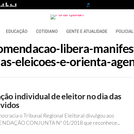
EDUCAÇÃO
COTIDIANO
GENTE E ATUALIDADE
POLICIAL
comendacao-libera-manifes
das-eleicoes-e-orienta-age
o individual de eleitor no dia das
lvidos
ocracia o Tribunal Regional Eleitoral divulgou aos
OMENDAÇÃO CONJUNTA Nº 01/2018 que reconhece...