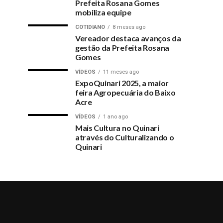
Prefeita Rosana Gomes
mobiliza equipe
COTIDIANO
8 meses ago
Vereador destaca avanços da
gestão da Prefeita Rosana
Gomes
VÍDEOS
11 meses ago
ExpoQuinari 2025, a maior
feira Agropecuária do Baixo
Acre
VÍDEOS
1 ano ago
Mais Cultura no Quinari
através do Culturalizando o
Quinari