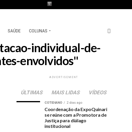
SAÚDE
COLUNAS
tacao-individual-de-
ntes-envolvidos"
ADVERTISEMENT
ÚLTIMAS
MAIS LIDAS
VÍDEOS
COTIDIANO
2 dias ago
Coordenação da ExpoQuinari
se reúne com a Promotora de
Justiça para diálago
institucional