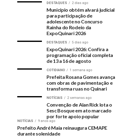
DESTAQUES
2 dias ago
Município obtém alvará judicial
para participação de
adolescente no Concurso
Rainha do Rodeio da
ExpoQuinari 2026
DESTAQUES
5 dias ago
ExpoQuinari 2026: Confira a
programação oficial completa
de 13 a 16 de agosto
COTIDIANO
1 semana ago
Prefeita Rosana Gomes avança
com obras de pavimentação e
transforma ruas no Quinari
NOTÍCIAS
2 semanas ago
Convenção de Alan Rick lota o
Sesc Bosque em ato marcado
por forte apoio popular
NOTÍCIAS
9 anos ago
Prefeito André Maia reinaugura CEMAPE
durante solenidade