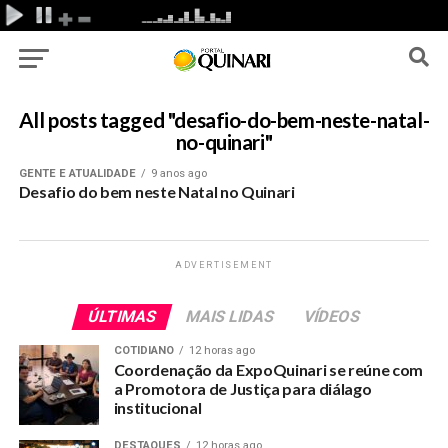
All posts tagged "desafio-do-bem-neste-natal-
no-quinari"
GENTE E ATUALIDADE
9 anos ago
Desafio do bem neste Natal no Quinari
ADVERTISEMENT
ÚLTIMAS
MAIS LIDAS
VÍDEOS
COTIDIANO
12 horas ago
Coordenação da ExpoQuinari se reúne com
a Promotora de Justiça para diálago
institucional
DESTAQUES
12 horas ago