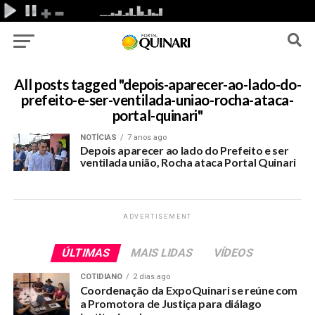
All posts tagged "depois-aparecer-ao-lado-do-
prefeito-e-ser-ventilada-uniao-rocha-ataca-
portal-quinari"
NOTÍCIAS
7 anos ago
Depois aparecer ao lado do Prefeito e ser
ventilada união, Rocha ataca Portal Quinari
ADVERTISEMENT
ÚLTIMAS
MAIS LIDAS
VÍDEOS
COTIDIANO
2 dias ago
Coordenação da ExpoQuinari se reúne com
a Promotora de Justiça para diálago