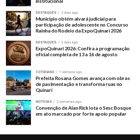
institucional
DESTAQUES
2 dias ago
Município obtém alvará judicial para
participação de adolescente no Concurso
Rainha do Rodeio da ExpoQuinari 2026
DESTAQUES
5 dias ago
ExpoQuinari 2026: Confira a programação
oficial completa de 13 a 16 de agosto
COTIDIANO
1 semana ago
Prefeita Rosana Gomes avança com obras
de pavimentação e transforma ruas no
Quinari
NOTÍCIAS
2 semanas ago
Convenção de Alan Rick lota o Sesc Bosque
em ato marcado por forte apoio popular