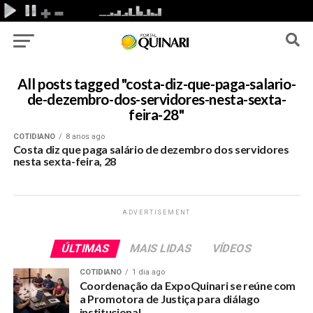
All posts tagged "costa-diz-que-paga-salario-
de-dezembro-dos-servidores-nesta-sexta-
feira-28"
COTIDIANO
8 anos ago
Costa diz que paga salário de dezembro dos servidores
nesta sexta-feira, 28
ADVERTISEMENT
ÚLTIMAS
MAIS LIDAS
VÍDEOS
COTIDIANO
1 dia ago
Coordenação da ExpoQuinari se reúne com
a Promotora de Justiça para diálago
institucional