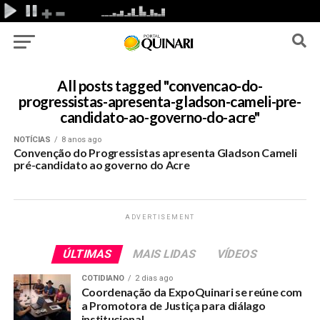
All posts tagged "convencao-do-
progressistas-apresenta-gladson-cameli-pre-
candidato-ao-governo-do-acre"
NOTÍCIAS
8 anos ago
Convenção do Progressistas apresenta Gladson Cameli
pré-candidato ao governo do Acre
ADVERTISEMENT
ÚLTIMAS
MAIS LIDAS
VÍDEOS
COTIDIANO
2 dias ago
Coordenação da ExpoQuinari se reúne com
a Promotora de Justiça para diálago
institucional