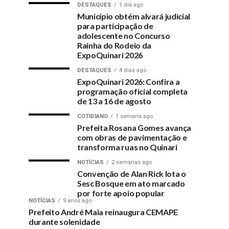
DESTAQUES
1 dia ago
Município obtém alvará judicial
para participação de
adolescente no Concurso
Rainha do Rodeio da
ExpoQuinari 2026
DESTAQUES
4 dias ago
ExpoQuinari 2026: Confira a
programação oficial completa
de 13 a 16 de agosto
COTIDIANO
1 semana ago
Prefeita Rosana Gomes avança
com obras de pavimentação e
transforma ruas no Quinari
NOTÍCIAS
2 semanas ago
Convenção de Alan Rick lota o
Sesc Bosque em ato marcado
por forte apoio popular
NOTÍCIAS
9 anos ago
Prefeito André Maia reinaugura CEMAPE
durante solenidade