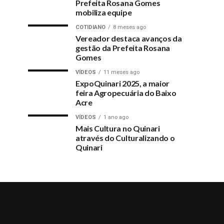
Prefeita Rosana Gomes
mobiliza equipe
COTIDIANO
8 meses ago
Vereador destaca avanços da
gestão da Prefeita Rosana
Gomes
VÍDEOS
11 meses ago
ExpoQuinari 2025, a maior
feira Agropecuária do Baixo
Acre
VÍDEOS
1 ano ago
Mais Cultura no Quinari
através do Culturalizando o
Quinari