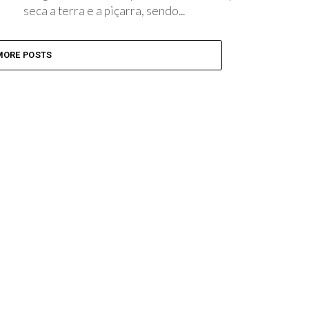
seca a terra e a piçarra, sendo...
MORE POSTS