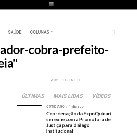
SAÚDE
COLUNAS
ador-cobra-prefeito-
eia"
ADVERTISEMENT
ÚLTIMAS
MAIS LIDAS
VÍDEOS
COTIDIANO
1 dia ago
Coordenação da ExpoQuinari
se reúne com a Promotora de
Justiça para diálago
institucional