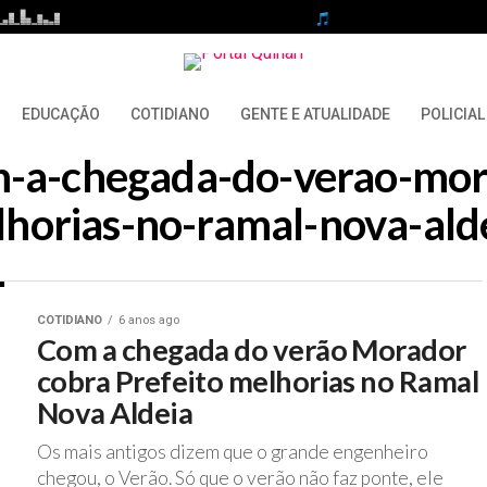
EDUCAÇÃO
COTIDIANO
GENTE E ATUALIDADE
POLICIAL
om-a-chegada-do-verao-mor
horias-no-ramal-nova-ald
COTIDIANO
6 anos ago
Com a chegada do verão Morador
cobra Prefeito melhorias no Ramal
Nova Aldeia
Os mais antigos dizem que o grande engenheiro
chegou, o Verão. Só que o verão não faz ponte, ele