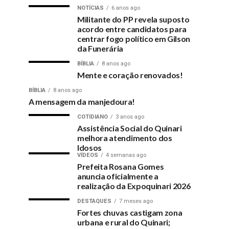
NOTÍCIAS
6 anos ago
Militante do PP revela suposto
acordo entre candidatos para
centrar fogo político em Gilson
da Funerária
BÍBLIA
8 anos ago
Mente e coração renovados!
BÍBLIA
8 anos ago
A mensagem da manjedoura!
COTIDIANO
3 anos ago
Assistência Social do Quinari
melhora atendimento dos
Idosos
VÍDEOS
4 semanas ago
Prefeita Rosana Gomes
anuncia oficialmente a
realização da Expoquinari 2026
DESTAQUES
7 meses ago
Fortes chuvas castigam zona
urbana e rural do Quinari;