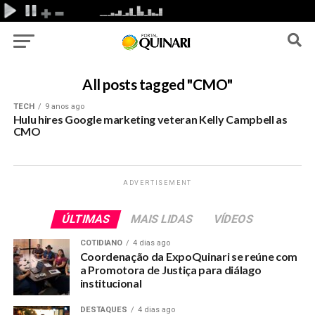
All posts tagged "CMO"
TECH
9 anos ago
Hulu hires Google marketing veteran Kelly Campbell as
CMO
ADVERTISEMENT
ÚLTIMAS
MAIS LIDAS
VÍDEOS
COTIDIANO
4 dias ago
Coordenação da ExpoQuinari se reúne com
a Promotora de Justiça para diálago
institucional
DESTAQUES
4 dias ago