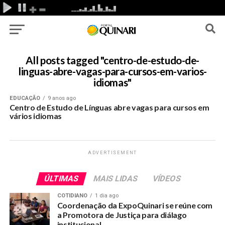
All posts tagged "centro-de-estudo-de-
linguas-abre-vagas-para-cursos-em-varios-
idiomas"
EDUCAÇÃO
9 anos ago
Centro de Estudo de Línguas abre vagas para cursos em
vários idiomas
ADVERTISEMENT
ÚLTIMAS
MAIS LIDAS
VÍDEOS
COTIDIANO
1 dia ago
Coordenação da ExpoQuinari se reúne com
a Promotora de Justiça para diálago
institucional