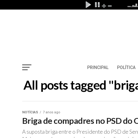
PRINCIPAL
POLÍTICA
All posts tagged "br
NOTÍCIAS
7 anos ago
Briga de compadres no PSD do Q
A suposta briga entre o Presidente do PSD de Se