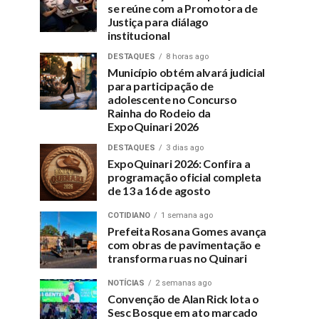
se reúne com a Promotora de
Justiça para diálago
institucional
DESTAQUES
8 horas ago
Município obtém alvará judicial
para participação de
adolescente no Concurso
Rainha do Rodeio da
ExpoQuinari 2026
DESTAQUES
3 dias ago
ExpoQuinari 2026: Confira a
programação oficial completa
de 13 a 16 de agosto
COTIDIANO
1 semana ago
Prefeita Rosana Gomes avança
com obras de pavimentação e
transforma ruas no Quinari
NOTÍCIAS
2 semanas ago
Convenção de Alan Rick lota o
Sesc Bosque em ato marcado