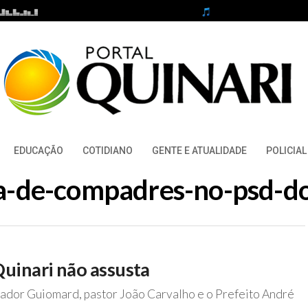
EDUCAÇÃO
COTIDIANO
GENTE E ATUALIDADE
POLICIAL
iga-de-compadres-no-psd-do
uinari não assusta
nador Guiomard, pastor João Carvalho e o Prefeito André