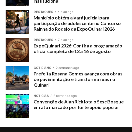
institucional
DESTAQUES
4 dias ago
Município obtém alvará judicial para
participação de adolescente no Concurso
Rainha do Rodeio da ExpoQuinari 2026
DESTAQUES
7 dias ago
ExpoQuinari 2026: Confira a programação
oficial completa de 13 a 16 de agosto
COTIDIANO
2 semanas ago
Prefeita Rosana Gomes avança com obras
de pavimentação e transforma ruas no
Quinari
NOTÍCIAS
2 semanas ago
Convenção de Alan Rick lota o Sesc Bosque
em ato marcado por forte apoio popular