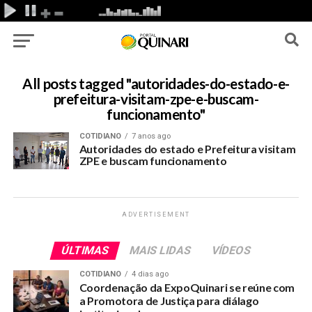
All posts tagged "autoridades-do-estado-e-
prefeitura-visitam-zpe-e-buscam-
funcionamento"
COTIDIANO
7 anos ago
Autoridades do estado e Prefeitura visitam
ZPE e buscam funcionamento
ADVERTISEMENT
ÚLTIMAS
MAIS LIDAS
VÍDEOS
COTIDIANO
4 dias ago
Coordenação da ExpoQuinari se reúne com
a Promotora de Justiça para diálago