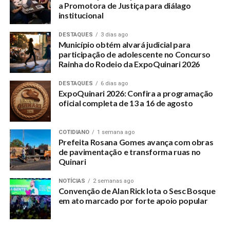
a Promotora de Justiça para diálago
institucional
DESTAQUES
3 dias ago
Município obtém alvará judicial para
participação de adolescente no Concurso
Rainha do Rodeio da ExpoQuinari 2026
DESTAQUES
6 dias ago
ExpoQuinari 2026: Confira a programação
oficial completa de 13 a 16 de agosto
COTIDIANO
1 semana ago
Prefeita Rosana Gomes avança com obras
de pavimentação e transforma ruas no
Quinari
NOTÍCIAS
2 semanas ago
Convenção de Alan Rick lota o Sesc Bosque
em ato marcado por forte apoio popular