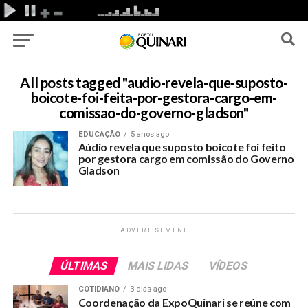
All posts tagged "audio-revela-que-suposto-
boicote-foi-feita-por-gestora-cargo-em-
comissao-do-governo-gladson"
EDUCAÇÃO
5 anos ago
Aúdio revela que suposto boicote foi feito
por gestora cargo em comissão do Governo
Gladson
ADVERTISEMENT
ÚLTIMAS
MAIS LIDAS
VÍDEOS
COTIDIANO
3 dias ago
Coordenação da ExpoQuinari se reúne com