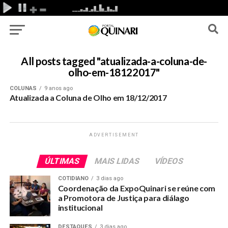
All posts tagged "atualizada-a-coluna-de-
olho-em-18122017"
COLUNAS
9 anos ago
Atualizada a Coluna de Olho em 18/12/2017
ADVERTISEMENT
ÚLTIMAS
MAIS LIDAS
VÍDEOS
COTIDIANO
3 dias ago
Coordenação da ExpoQuinari se reúne com
a Promotora de Justiça para diálago
institucional
DESTAQUES
3 dias ago