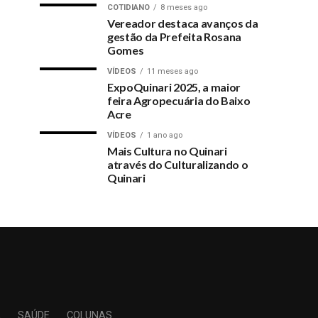
COTIDIANO
8 meses ago
Vereador destaca avanços da
gestão da Prefeita Rosana
Gomes
VÍDEOS
11 meses ago
ExpoQuinari 2025, a maior
feira Agropecuária do Baixo
Acre
VÍDEOS
1 ano ago
Mais Cultura no Quinari
através do Culturalizando o
Quinari
L
SAÚDE
COLUNAS