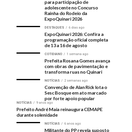
para participação de
adolescente no Concurso
Rainha do Rodeio da
ExpoQuinari 2026
DESTAQUES
6 dias ago
ExpoQuinari 2026: Confira a
programação oficial completa
de 13 a 16 de agosto
COTIDIANO
1 semana ago
Prefeita Rosana Gomes avança
com obras de pavimentação e
transforma ruas no Quinari
NOTÍCIAS
2 semanas ago
Convenção de Alan Rick lota o
Sesc Bosque em ato marcado
por forte apoio popular
NOTÍCIAS
9 anos ago
Prefeito André Maia reinaugura CEMAPE
durante solenidade
NOTÍCIAS
6 anos ago
Militante do PP revela suposto