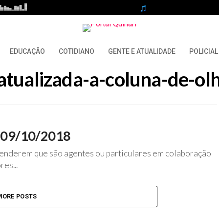
EDUCAÇÃO
COTIDIANO
GENTE E ATUALIDADE
POLICIAL
 "atualizada-a-coluna-de-
m 09/10/2018
enderem que são agentes ou particulares em colaboração
es...
MORE POSTS