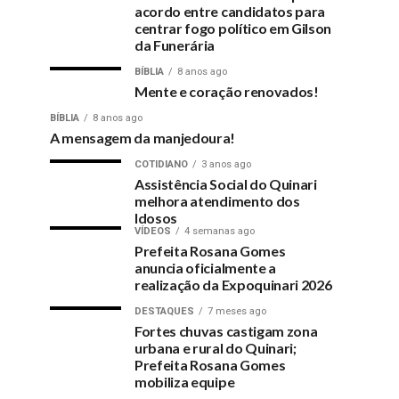
acordo entre candidatos para
centrar fogo político em Gilson
da Funerária
BÍBLIA
8 anos ago
Mente e coração renovados!
BÍBLIA
8 anos ago
A mensagem da manjedoura!
COTIDIANO
3 anos ago
Assistência Social do Quinari
melhora atendimento dos
Idosos
VÍDEOS
4 semanas ago
Prefeita Rosana Gomes
anuncia oficialmente a
realização da Expoquinari 2026
DESTAQUES
7 meses ago
Fortes chuvas castigam zona
urbana e rural do Quinari;
Prefeita Rosana Gomes
mobiliza equipe