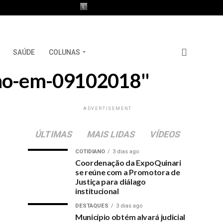
SAÚDE
COLUNAS
olho-em-09102018"
ADVERTISEMENT
ÚLTIMAS
MAIS LIDAS
VÍDEOS
COTIDIANO
3 dias ago
Coordenação da ExpoQuinari
se reúne com a Promotora de
Justiça para diálago
institucional
DESTAQUES
3 dias ago
Município obtém alvará judicial