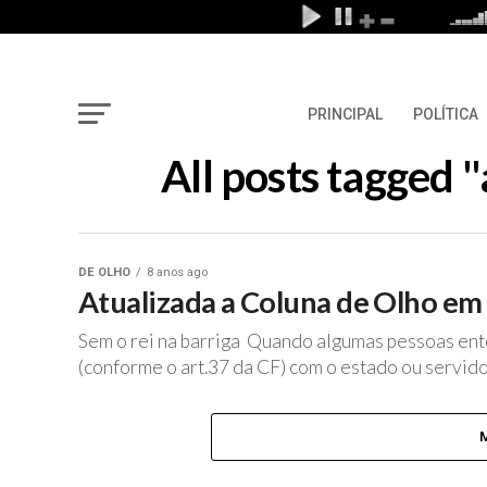
PRINCIPAL
POLÍTICA
All posts tagged
DE OLHO
8 anos ago
Atualizada a Coluna de Olho e
Sem o rei na barriga Quando algumas pessoas ent
(conforme o art.37 da CF) com o estado ou servidor