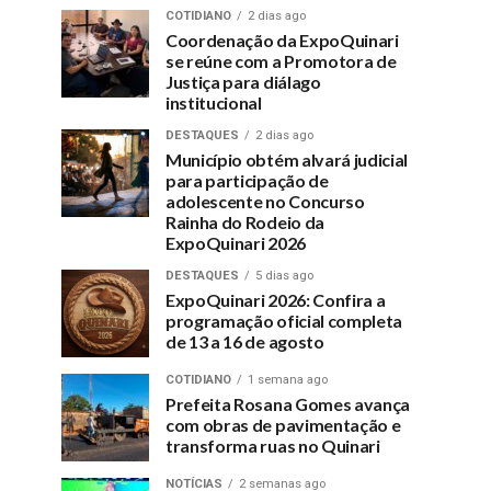
COTIDIANO
2 dias ago
Coordenação da ExpoQuinari
se reúne com a Promotora de
Justiça para diálago
institucional
DESTAQUES
2 dias ago
Município obtém alvará judicial
para participação de
adolescente no Concurso
Rainha do Rodeio da
ExpoQuinari 2026
DESTAQUES
5 dias ago
ExpoQuinari 2026: Confira a
programação oficial completa
de 13 a 16 de agosto
COTIDIANO
1 semana ago
Prefeita Rosana Gomes avança
com obras de pavimentação e
transforma ruas no Quinari
NOTÍCIAS
2 semanas ago