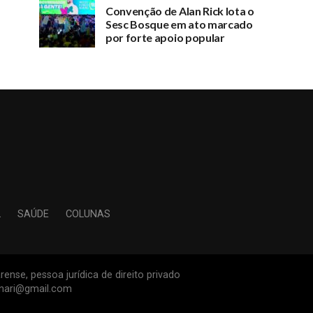
Convenção de Alan Rick lota o
Sesc Bosque em ato marcado
por forte apoio popular
L
SAÚDE
COLUNAS
ense, pessoa jurídica de direito privado
inari@gmail.com