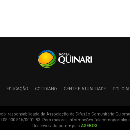
EDUCAÇÃO
COTIDIANO
GENTE E ATUALIDADE
POLICIA
s sob. responsabilidade da Associação de Difusão Comunitária Guiomar
PJ 08.900.816/0001-83. Para maiores informações falecomoportalqu
Desenvolvido com ♥ pela
AGEBOX