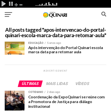
All posts tagged "apos-intervencao-do-portal-
quinari-escola-marca-data-para-retomar-aula"
EDUCAÇÃO
5 anos ago
Após intervenção do Portal Quinari escola
marca data para retomar aula
ADVERTISEMENT
ÚLTIMAS
MAIS LIDAS
VÍDEOS
COTIDIANO
2 dias ago
Coordenação da ExpoQuinari se reúne com
a Promotora de Justiça para diálago
institucional