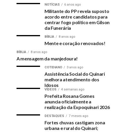
NOTÍCIAS
6 anos ago
Militante do PP revela suposto
acordo entre candidatos para
centrar fogo político em Gilson
da Funerária
BÍBLIA
8 anos ago
Mente e coração renovados!
BÍBLIA
8 anos ago
A mensagem da manjedoura!
COTIDIANO
3 anos ago
Assistência Social do Quinari
melhora atendimento dos
Idosos
VÍDEOS
4 semanas ago
Prefeita Rosana Gomes
anuncia oficialmente a
realização da Expoquinari 2026
DESTAQUES
7 meses ago
Fortes chuvas castigam zona
urbana e rural do Quinari;