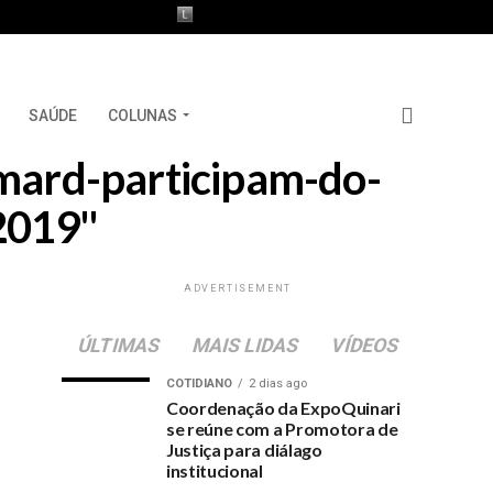
SAÚDE
COLUNAS
omard-participam-do-
2019"
ADVERTISEMENT
ÚLTIMAS
MAIS LIDAS
VÍDEOS
COTIDIANO
2 dias ago
Coordenação da ExpoQuinari
se reúne com a Promotora de
Justiça para diálago
institucional