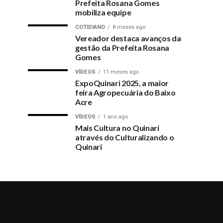
Prefeita Rosana Gomes
mobiliza equipe
COTIDIANO
8 meses ago
Vereador destaca avanços da
gestão da Prefeita Rosana
Gomes
VÍDEOS
11 meses ago
ExpoQuinari 2025, a maior
feira Agropecuária do Baixo
Acre
VÍDEOS
1 ano ago
Mais Cultura no Quinari
através do Culturalizando o
Quinari