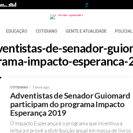
EDUCAÇÃO
COTIDIANO
GENTE E ATUALIDADE
POLICIAL
dventistas-de-senador-gui
rama-impacto-esperanca-
COTIDIANO
7 anos ago
Adventistas de Senador Guiomard
participam do programa Impacto
Esperança 2019
O Impacto Esperança é o programa que incentiva a
leitura e provê a distribuição anual em massa de livros