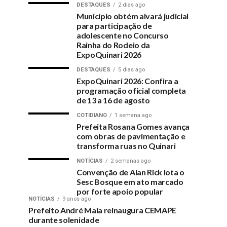
DESTAQUES
2 dias ago
Município obtém alvará judicial
para participação de
adolescente no Concurso
Rainha do Rodeio da
ExpoQuinari 2026
DESTAQUES
5 dias ago
ExpoQuinari 2026: Confira a
programação oficial completa
de 13 a 16 de agosto
COTIDIANO
1 semana ago
Prefeita Rosana Gomes avança
com obras de pavimentação e
transforma ruas no Quinari
NOTÍCIAS
2 semanas ago
Convenção de Alan Rick lota o
Sesc Bosque em ato marcado
por forte apoio popular
NOTÍCIAS
9 anos ago
Prefeito André Maia reinaugura CEMAPE
durante solenidade