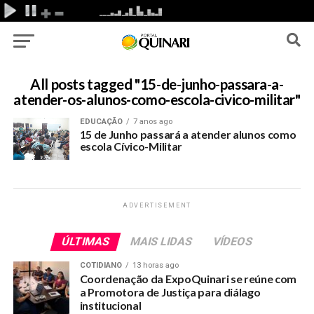
All posts tagged "15-de-junho-passara-a-
atender-os-alunos-como-escola-civico-militar"
EDUCAÇÃO
7 anos ago
15 de Junho passará a atender alunos como
escola Cívico-Militar
ADVERTISEMENT
ÚLTIMAS
MAIS LIDAS
VÍDEOS
COTIDIANO
13 horas ago
Coordenação da ExpoQuinari se reúne com
a Promotora de Justiça para diálago
institucional