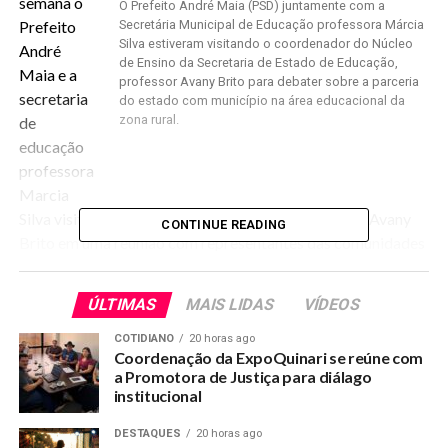
semana o
O Prefeito André Maia (PSD) juntamente com a
Prefeito
Secretária Municipal de Educação professora Márcia
Silva estiveram visitando o coordenador do Núcleo
André
de Ensino da Secretaria de Estado de Educação,
Maia e a
professor Avany Brito para debater sobre a parceria
secretaria
do estado com município na área educacional da
zona rural.
de
educação
professora
Marcia
Silva visitaram o coordenador do Núcleo professor Avany
CONTINUE READING
Brito em uma reunião com representantes das comunidades
rurais para abordar as parcerias para o ano letivo de 2017.
ÚLTIMAS
MAIS LIDAS
VÍDEOS
Na ocasião foram pontuadas as responsabilidades e os
entes municipal e estadual comemoraram através de seus
COTIDIANO
20 horas ago
Coordenação da ExpoQuinari se reúne com
gestores as parcerias na área educacional. O prefeito
a Promotora de Justiça para diálago
avaliou a reunião. – Com certeza, esse tem sido um momento
institucional
significativo ao Quinari, pois estamos nos unindo por
educação de qualidade e nessa parceria somente a
DESTAQUES
20 horas ago