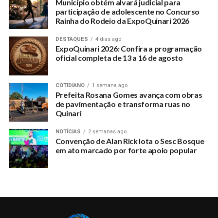
Município obtém alvará judicial para
população ganha.
participação de adolescente no Concurso
Rainha do Rodeio da ExpoQuinari 2026
Na quarta-feira, 10, a Secretaria Municipal de Educação e o
Núcleo de Ensino promoveram uma reunião com a presença
DESTAQUES
4 dias ago
dos representantes do Conselho Estadual de Educação com
ExpoQuinari 2026: Confira a programação
oficial completa de 13 a 16 de agosto
gestores e coordenadores de escolas municipais e estaduais
para tratar do Projeto Politico Pedagógico das Escolas e
seus regimentos.
COTIDIANO
1 semana ago
Prefeita Rosana Gomes avança com obras
de pavimentação e transforma ruas no
Quinari
RELATED TOPICS:
NOTÍCIAS
2 semanas ago
UP NEXT
Convenção de Alan Rick lota o Sesc Bosque
Dia Nacional Contra Abuso Sexual de Crianças e
em ato marcado por forte apoio popular
Jovens é celebrado nesta quinta (18)
DON'T MISS
Prefeitura abre processo seletivo para contratar
bolsistas que atuarão no Asas da Florestania