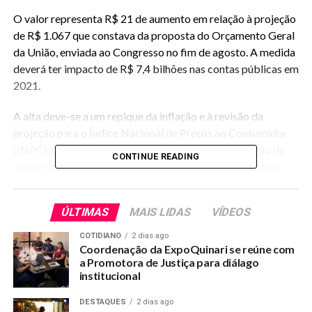
O valor representa R$ 21 de aumento em relação à projeção
de R$ 1.067 que constava da proposta do Orçamento Geral
da União, enviada ao Congresso no fim de agosto. A medida
deverá ter impacto de R$ 7,4 bilhões nas contas públicas em
2021.
A alta deve-se a um repique da inflação e à revisão da
projeção para o Índice Nacional de Preços ao Consumidor
(INPC), usado para cumprir o objetivo da Constituição de
CONTINUE READING
manter o poder de compra do salário mínimo. Em agosto,
quando os preços ainda estavam impactados pela crise da
pandemia do novo coronavírus, a equipe econômica
ÚLTIMAS
MAIS LIDAS
VÍDEOS
projetava que o INPC encerraria 2020 em 2,09%. No fim de
novembro, a previsão saltou para 4,1%, após a alta no preço
COTIDIANO
2 dias ago
Coordenação da ExpoQuinari se reúne com
dos alimentos no segundo semestre.
a Promotora de Justiça para diálago
institucional
Segundo o projeto da LDO, cada R$ 1 de aumento do salário
mínimo eleva a previsão de gastos do governo em R$ 355
DESTAQUES
2 dias ago