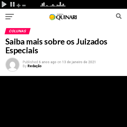
COLUNAS
Saiba mais sobre os Juizados
Especiais
Published
6 anos ago
on
13 de janeiro de 2021
By
Redação