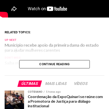
RELATED TOPICS:
UP NEXT
Município recebe apoio da primeira dama do estado
para ajudar mulheres carentes
DON'T MISS
Saiba mais sobre o Mandado de Segurança
CONTINUE READING
ÚLTIMAS
MAIS LIDAS
VÍDEOS
COTIDIANO
5 horas ago
Coordenação da ExpoQuinari se reúne com
a Promotora de Justiça para diálago
institucional