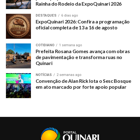
Rainha do Rodeio da ExpoQuinari 2026
UP NEXT
DESTAQUES
6 dias ago
Nomeada comissão para revisar o Plano de Cargos,
ExpoQuinari 2026: Confira a programação
Carreira e Remuneração dos Servidores da Saúde
oficial completa de 13 a 16 de agosto
DON'T MISS
Confirmada Exposição Amigos da Pecuária do Quinari
no Rancho Sorocaba
COTIDIANO
1 semana ago
Prefeita Rosana Gomes avança com obras
de pavimentação e transforma ruas no
Quinari
NOTÍCIAS
2 semanas ago
Convenção de Alan Rick lota o Sesc Bosque
em ato marcado por forte apoio popular