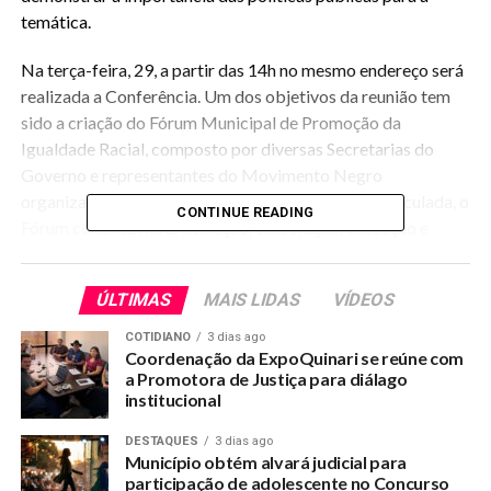
temática.
Na terça-feira, 29, a partir das 14h no mesmo endereço será
realizada a Conferência. Um dos objetivos da reunião tem
sido a criação do Fórum Municipal de Promoção da
Igualdade Racial, composto por diversas Secretarias do
Governo e representantes do Movimento Negro
organizado no Município. De forma integrada e articulada, o
CONTINUE READING
Fórum contribui na articulação, elaboração, execução e
avaliação da política de promoção da igualdade racial.
ÚLTIMAS
MAIS LIDAS
VÍDEOS
Também serão realizados Diálogos Regionais com o tema
“Igualdade Racial e Cidadania” é mais uma ação afirmativa
COTIDIANO
3 dias ago
da do Governo e da Prefeitura visando ampliar o debate
Coordenação da ExpoQuinari se reúne com
a Promotora de Justiça para diálago
sobre a questão racial no campo das Políticas Públicas.
institucional
DESTAQUES
3 dias ago
Município obtém alvará judicial para
RELATED TOPICS:
QUINARI REALIZA CONFERÊNCIA MUNICIPAL DE IGUALDADE
participação de adolescente no Concurso
RACIAL