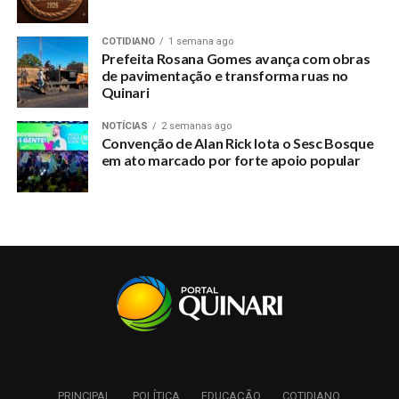
COTIDIANO
1 semana ago
RELATED TOPICS:
Prefeita Rosana Gomes avança com obras
de pavimentação e transforma ruas no
UP NEXT
Quinari
Ação Saúde fortalece cuidado com mulheres no
Centro do Idoso
NOTÍCIAS
2 semanas ago
Convenção de Alan Rick lota o Sesc Bosque
DON'T MISS
em ato marcado por forte apoio popular
Prefeita Rosana Gomes institui Programa Municipal
de Educação Ambiental
PRINCIPAL
POLÍTICA
EDUCAÇÃO
COTIDIANO