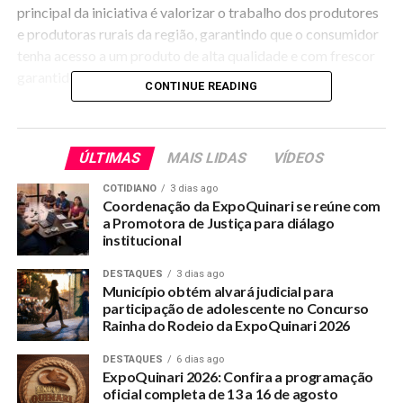
principal da iniciativa é valorizar o trabalho dos produtores
e produtoras rurais da região, garantindo que o consumidor
tenha acesso a um produto de alta qualidade e com frescor
garantido.
CONTINUE READING
Incentivo à Economia Local
Além de facilitar o acesso da população ao pescado,
ÚLTIMAS
MAIS LIDAS
VÍDEOS
especialmente em um período de alta demanda, a feira
funciona como um importante motor para a economia
COTIDIANO
3 dias ago
regional. Ao eliminar intermediários, o evento permite que o
Coordenação da ExpoQuinari se reúne com
a Promotora de Justiça para diálago
lucro retorne diretamente para as famílias do campo,
institucional
fortalecendo o setor agropecuário de Senador Guiomard.
DESTAQUES
3 dias ago
Tradicional Feira do Peixe 2026.
Município obtém alvará judicial para
02 e 03 de abril (Quinta e Sexta-feira).
participação de adolescente no Concurso
Rainha do Rodeio da ExpoQuinari 2026
Mercado Municipal – Avenida Castelo Branco, Centro.
Realização: Prefeitura de Senador Guiomard e Secretaria de
DESTAQUES
6 dias ago
Agricultura e Pecuária.
ExpoQuinari 2026: Confira a programação
Apoio:SEBRAE.
oficial completa de 13 a 16 de agosto