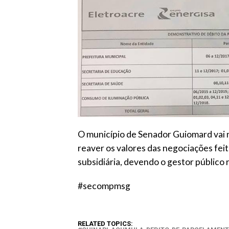
O município de Senador Guiomard vai 
reaver os valores das negociações fei
subsidiária, devendo o gestor público
#secompmsg
RELATED TOPICS: