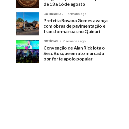
de 13 a 16 de agosto
COTIDIANO
1 semana ago
Prefeita Rosana Gomes avança
com obras de pavimentação e
transforma ruas no Quinari
NOTÍCIAS
2 semanas ago
Convenção de Alan Rick lota o
Sesc Bosque em ato marcado
por forte apoio popular