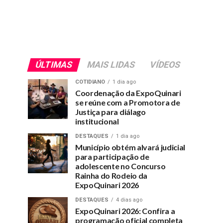
ÚLTIMAS
MAIS LIDAS
VÍDEOS
COTIDIANO
1 dia ago
Coordenação da ExpoQuinari
se reúne com a Promotora de
Justiça para diálago
institucional
DESTAQUES
1 dia ago
Município obtém alvará judicial
para participação de
adolescente no Concurso
Rainha do Rodeio da
ExpoQuinari 2026
DESTAQUES
4 dias ago
ExpoQuinari 2026: Confira a
programação oficial completa