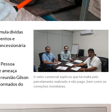
mula dívidas
centos e
oncessionária
n Pessoa
ue ameaça
 reunião Gilson
O setor comercial explicou que há multa pelo
parcelamento realizado e não pago, bem como as
nformados do
correções monetárias.