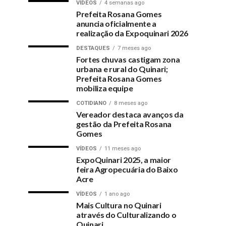
VÍDEOS
4 semanas ago
Prefeita Rosana Gomes
anuncia oficialmente a
realização da Expoquinari 2026
DESTAQUES
7 meses ago
Fortes chuvas castigam zona
urbana e rural do Quinari;
Prefeita Rosana Gomes
mobiliza equipe
COTIDIANO
8 meses ago
Vereador destaca avanços da
gestão da Prefeita Rosana
Gomes
VÍDEOS
11 meses ago
ExpoQuinari 2025, a maior
feira Agropecuária do Baixo
Acre
VÍDEOS
1 ano ago
Mais Cultura no Quinari
através do Culturalizando o
Quinari