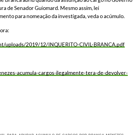
tura de Senador Guiomard. Mesmo assim, lei
mento para nomeação da investigada, veda o acúmulo.
ora:
ntent/uploads/2019/12/INQUERITO-CIVIL-BRANCA.pdf
menezes-acumula-cargos-ilegalmente-tera-de-devolver-