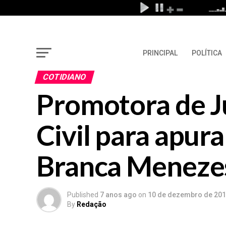
PRINCIPAL
POLÍTICA
COTIDIANO
Promotora de Ju
Civil para apur
Branca Meneze
Published
7 anos ago
on
10 de dezembro de 20
By
Redação