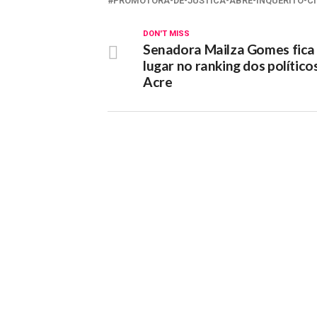
PROMOTORA-DE-JUSTICA-ABRE-INQUERITO-C
DON'T MISS
Senadora Mailza Gomes fica
lugar no ranking dos político
Acre