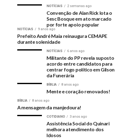
NOTÍCIAS
2 semanas ago
Convenção de Alan Rick lota o
Sesc Bosque em ato marcado
por forte apoio popular
NOTÍCIAS
9 anos ago
Prefeito André Maia reinaugura CEMAPE
durante solenidade
NOTÍCIAS
6 anos ago
Militante do PP revela suposto
acordo entre candidatos para
centrar fogo político em Gilson
da Funerária
BÍBLIA
8 anos ago
Mente e coração renovados!
BÍBLIA
8 anos ago
A mensagem da manjedoura!
COTIDIANO
3 anos ago
Assistência Social do Quinari
melhora atendimento dos
Idosos