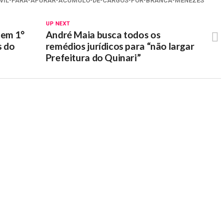
IVIL-PARA-APURAR-ACUMULO-DE-CARGOS-POR-BRANCA-MENEZES
UP NEXT
 em 1°
André Maia busca todos os
s do
remédios jurídicos para “não largar
Prefeitura do Quinari”