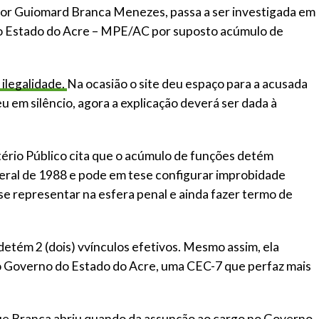
dor Guiomard Branca Menezes, passa a ser investigada em
do Estado do Acre – MPE/AC por suposto acúmulo de
 ilegalidade.
Na ocasião o site deu espaço para a acusada
 em silêncio, agora a explicação deverá ser dada à
ério Público cita que o acúmulo de funções detém
eral de 1988 e pode em tese configurar improbidade
 se representar na esfera penal e ainda fazer termo de
tém 2 (dois) vvínculos efetivos. Mesmo assim, ela
o Governo do Estado do Acre, uma CEC-7 que perfaz mais
que Branca abriu quando da assunção ao cargo no Governo