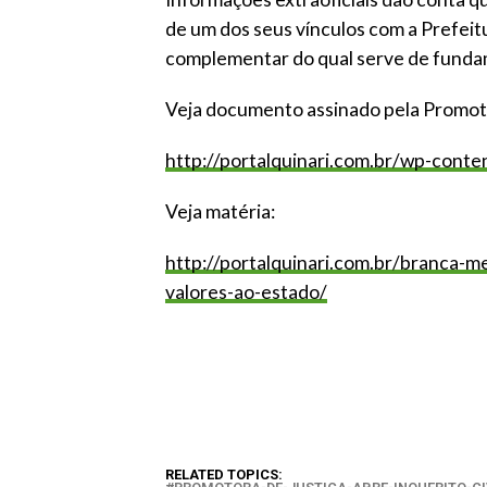
de um dos seus vínculos com a Prefei
complementar do qual serve de funda
Veja documento assinado pela Promot
http://portalquinari.com.br/wp-co
Veja matéria:
http://portalquinari.com.br/branca-
valores-ao-estado/
RELATED TOPICS: