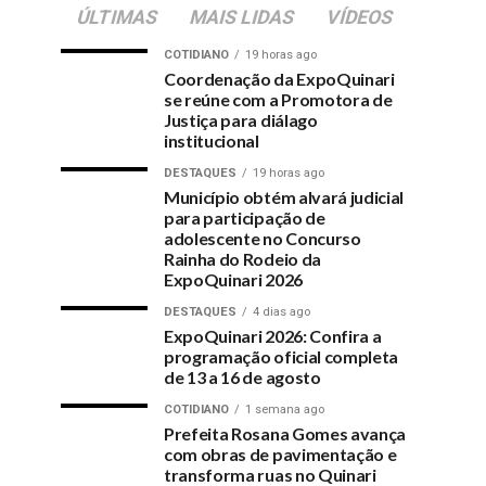
ÚLTIMAS
MAIS LIDAS
VÍDEOS
COTIDIANO
19 horas ago
Coordenação da ExpoQuinari
se reúne com a Promotora de
Justiça para diálago
institucional
DESTAQUES
19 horas ago
Município obtém alvará judicial
para participação de
adolescente no Concurso
Rainha do Rodeio da
ExpoQuinari 2026
DESTAQUES
4 dias ago
ExpoQuinari 2026: Confira a
programação oficial completa
de 13 a 16 de agosto
COTIDIANO
1 semana ago
Prefeita Rosana Gomes avança
com obras de pavimentação e
transforma ruas no Quinari