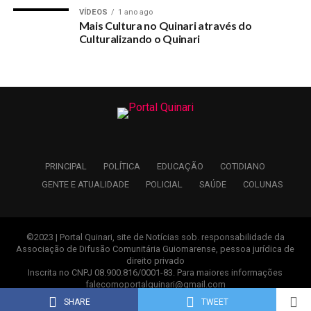
VÍDEOS
1 ano ago
Mais Cultura no Quinari através do
Culturalizando o Quinari
PRINCIPAL
POLÍTICA
EDUCAÇÃO
COTIDIANO
GENTE E ATUALIDADE
POLICIAL
SAÚDE
COLUNAS
©2023 | Portal Quinari, site de Notícias sob. responsabilidade da
Associação de Difusão Comunitária Guiomarense, pessoa jurídica de
direito privado
Inscrita no CNPJ 08.900.816/0001-83. Para maiores informações
falecomoportalquinari@gmail.com
Desenvolvido com ♥ pela
AGEBOX
SHARE
TWEET