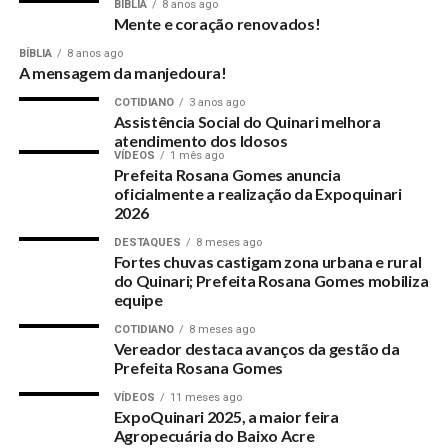
BÍBLIA
8 anos ago
Mente e coração renovados!
BÍBLIA
8 anos ago
A mensagem da manjedoura!
COTIDIANO
3 anos ago
Assistência Social do Quinari melhora
atendimento dos Idosos
VÍDEOS
1 mês ago
Prefeita Rosana Gomes anuncia
oficialmente a realização da Expoquinari
2026
DESTAQUES
8 meses ago
Fortes chuvas castigam zona urbana e rural
do Quinari; Prefeita Rosana Gomes mobiliza
equipe
COTIDIANO
8 meses ago
Vereador destaca avanços da gestão da
Prefeita Rosana Gomes
VÍDEOS
11 meses ago
ExpoQuinari 2025, a maior feira
Agropecuária do Baixo Acre