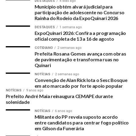
DESTAQUES
4 dias ago
RELATED TOPICS:
PROJETO-DE-ILUMINACAO-EFICIENTE-INICIADO-POR-GILSON-
Município obtém alvará judicial para
DA-FUNERARIA-RECEBE-PRIMEIRAS-LUMINARIAS
participação de adolescente no Concurso
Rainha do Rodeio da ExpoQuinari 2026
UP NEXT
Saúde Itinerante realizado em Capixaba foi um
DESTAQUES
1 semana ago
sucesso
ExpoQuinari 2026: Confira a programação
oficial completa de 13 a 16 de agosto
DON'T MISS
Em nota PSD pede saída do Prefeito André Maia dos
COTIDIANO
2 semanas ago
Prefeita Rosana Gomes avança com obras
quadros partidários
de pavimentação e transforma ruas no
Quinari
NOTÍCIAS
2 semanas ago
Convenção de Alan Rick lota o Sesc Bosque
em ato marcado por forte apoio popular
NOTÍCIAS
9 anos ago
Prefeito André Maia reinaugura CEMAPE durante
solenidade
NOTÍCIAS
6 anos ago
Militante do PP revela suposto acordo
entre candidatos para centrar fogo político
em Gilson da Funerária