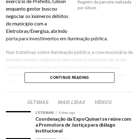
exercício de Prefeito, Gilson
Registro da parceria realizada
enquanto gestor buscou
por Gilson.
negociar os inúmeros débitos
do município com a
Eletrobras/Energisa, abrindo
porta para investimentos em iluminação pública.
Nas tratativas sobre iluminação pública, a concessionária de
energia sempre salientava que maiores parceria não eram
realizadas em virtude de débitos antigos e volumosos.
“Resolvemos quitar as dívidas e pedir investimentos, deu
CONTINUE READING
certo”.
Na semana Gilson da Funerária recebeu 228 lâmpadas
ÚLTIMAS
MAIS LIDAS
VÍDEOS
adquiridas através do seu projeto de gestão, tendo realizado
a entrega para o Secretário de Obras, cabendo a Prefeitura
COTIDIANO
4 dias ago
proceder às melhorias.
Coordenação da ExpoQuinari se reúne com
a Promotora de Justiça para diálago
institucional