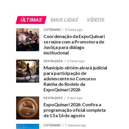
ÚLTIMAS
MAIS LIDAS
VÍDEOS
COTIDIANO
5 horas ago
Coordenação da ExpoQuinari
se reúne com a Promotora de
Justiça para diálago
institucional
DESTAQUES
5 horas ago
Município obtém alvará judicial
para participação de
adolescente no Concurso
Rainha do Rodeio da
ExpoQuinari 2026
DESTAQUES
3 dias ago
ExpoQuinari 2026: Confira a
programação oficial completa
de 13 a 16 de agosto
COTIDIANO
1 semana ago