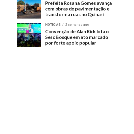
Prefeita Rosana Gomes avança
com obras de pavimentação e
transforma ruas no Quinari
NOTÍCIAS
2 semanas ago
Convenção de Alan Rick lota o
Sesc Bosque em ato marcado
por forte apoio popular