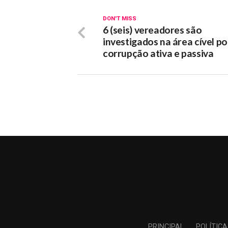
DON'T MISS
6 (seis) vereadores são
investigados na área cível po
corrupção ativa e passiva
PRINCIPAL
POLÍTICA