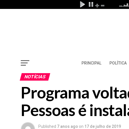
PRINCIPAL
POLÍTICA
NOTÍCIAS
Programa volta
Pessoas é insta
Published
7 anos ago
on
17 de julho de 2019