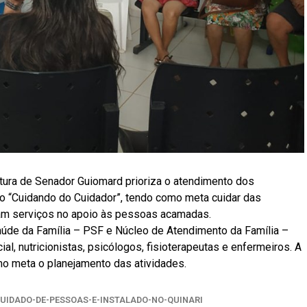
itura de Senador Guiomard prioriza o atendimento dos
o “Cuidando do Cuidador”, tendo como meta cuidar das
m serviços no apoio às pessoas acamadas.
úde da Família – PSF e Núcleo de Atendimento da Família –
al, nutricionistas, psicólogos, fisioterapeutas e enfermeiros. A
omo meta o planejamento das atividades.
IDADO-DE-PESSOAS-E-INSTALADO-NO-QUINARI