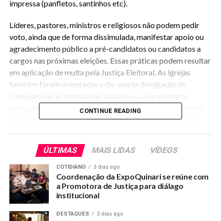
impressa (panfletos, santinhos etc).
Líderes, pastores, ministros e religiosos não podem pedir
voto, ainda que de forma dissimulada, manifestar apoio ou
agradecimento público a pré-candidatos ou candidatos a
cargos nas próximas eleições. Essas práticas podem resultar
em aplicação de multa pela Justiça Eleitoral. As igrejas
também foram orientadas a dar ampla divulgação do
conteúdo da recomendação a todos os seus membros,
principalmente os que são pré-candidatos. Eles podem ser
CONTINUE READING
responsabilizados conjuntamente se ocorrerem infrações.
A PRE argumenta que a liberdade religiosa não constitui
ÚLTIMAS
MAIS LIDAS
VÍDEOS
direito absoluto e não pode ser “escudo para a prática de
atos proibidos pela legislação”. A Procuradoria Eleitoral
COTIDIANO
3 dias ago
Coordenação da ExpoQuinari se reúne com
também alerta que partidos e candidatos são proibidos de
a Promotora de Justiça para diálago
receber doação em dinheiro (ou bem estimável em dinheiro)
institucional
de entidades beneficentes ou religiosas.
DESTAQUES
3 dias ago