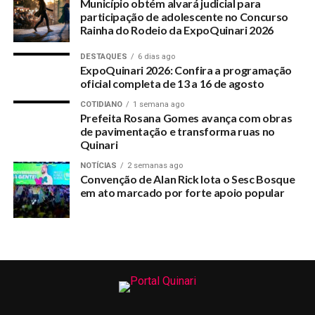
A propaganda eleitoral nas igrejas é uma propaganda
Município obtém alvará judicial para
participação de adolescente no Concurso
irregular e pode caracterizar abuso de poder econômico,
Rainha do Rodeio da ExpoQuinari 2026
cuja punição pode ser a cassação do registro de candidatura
ou do diploma do candidato beneficiado, além da
DESTAQUES
6 dias ago
inelegibilidade de todos os envolvidos na conduta ilícita.
ExpoQuinari 2026: Confira a programação
oficial completa de 13 a 16 de agosto
Do Ac24horas
COTIDIANO
1 semana ago
Prefeita Rosana Gomes avança com obras
de pavimentação e transforma ruas no
Quinari
RELATED TOPICS:
PROCURADORIA-ELEITORAL-EMITE-RECOMENDACAO-PARA-
NOTÍCIAS
2 semanas ago
QUE-IGREJAS-NAO-FACAM-PROPAGANDA-ELEITORAL
Convenção de Alan Rick lota o Sesc Bosque
em ato marcado por forte apoio popular
UP NEXT
Crianças questionam o papel dos vereadores na última
sessão do primeiro semestre de 2018
DON'T MISS
Secretarias debatem em Fórum Comunitário do Selo
Unicef edição 2017/2020