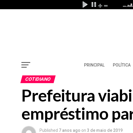
PRINCIPAL
POLÍTICA
COTIDIANO
Prefeitura viab
empréstimo par
Published
7 anos ago
on
3 de maio de 2019