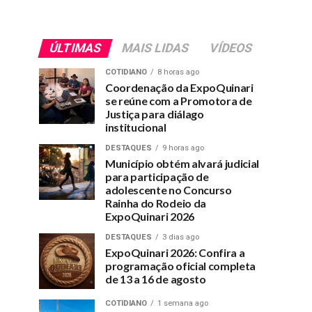
ÚLTIMAS
MAIS LIDAS
VÍDEOS
COTIDIANO
8 horas ago
Coordenação da ExpoQuinari
se reúne com a Promotora de
Justiça para diálago
institucional
DESTAQUES
9 horas ago
Município obtém alvará judicial
para participação de
adolescente no Concurso
Rainha do Rodeio da
ExpoQuinari 2026
DESTAQUES
3 dias ago
ExpoQuinari 2026: Confira a
programação oficial completa
de 13 a 16 de agosto
COTIDIANO
1 semana ago