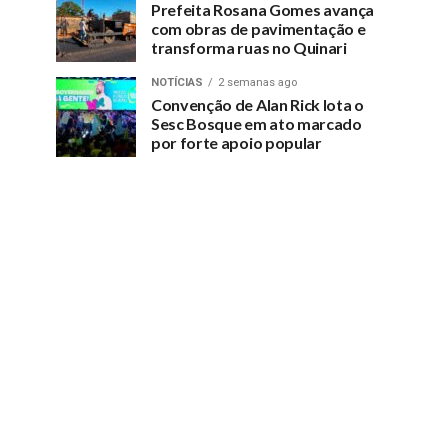
Prefeita Rosana Gomes avança
com obras de pavimentação e
transforma ruas no Quinari
NOTÍCIAS
2 semanas ago
Convenção de Alan Rick lota o
Sesc Bosque em ato marcado
por forte apoio popular