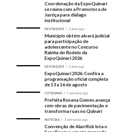
Coordenação da ExpoQuinari
se reúne com a Promotora de
Justiça para diálago
institucional
DESTAQUES
2 dias ago
Município obtém alvará judicial
para participação de
adolescente no Concurso
Rainha do Rodeio da
ExpoQuinari 2026
DESTAQUES
5 dias ago
ExpoQuinari 2026: Confira a
programação oficial completa
de 13 a 16 de agosto
COTIDIANO
1 semana ago
Prefeita Rosana Gomes avança
com obras de pavimentação e
transforma ruas no Quinari
NOTÍCIAS
2 semanas ago
Convenção de Alan Rick lota o
Sesc Bosque em ato marcado