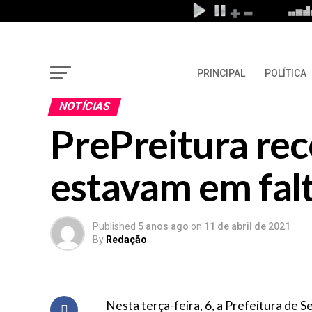
PRINCIPAL
POLÍTICA
NOTÍCIAS
PrePreitura re
estavam em fal
Published
5 anos ago
on
11 de abril de 2021
By
Redação
Nesta terça-feira, 6, a Prefeitura d