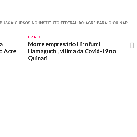
BUSCA-CURSOS-NO-INSTITUTO-FEDERAL-DO-ACRE-PARA-O-QUINARI
UP NEXT
ca
Morre empresário Hirofumi
do Acre
Hamaguchi, vítima da Covid-19 no
Quinari