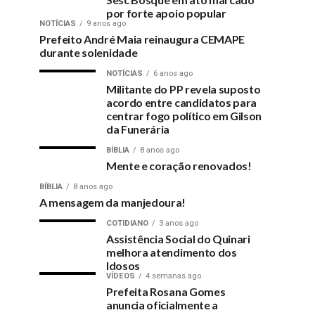
por forte apoio popular
NOTÍCIAS
9 anos ago
Prefeito André Maia reinaugura CEMAPE
durante solenidade
NOTÍCIAS
6 anos ago
Militante do PP revela suposto
acordo entre candidatos para
centrar fogo político em Gilson
da Funerária
BÍBLIA
8 anos ago
Mente e coração renovados!
BÍBLIA
8 anos ago
A mensagem da manjedoura!
COTIDIANO
3 anos ago
Assistência Social do Quinari
melhora atendimento dos
Idosos
VÍDEOS
4 semanas ago
Prefeita Rosana Gomes
anuncia oficialmente a