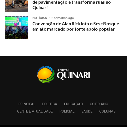
de pavimentação e transforma ruas no
Quinari
NOTÍCIAS
2 semanas ago
Convenção de Alan Rick lota o Sesc Bosque
em ato marcado por forte apoio popular
PRINCIPAL
POLÍTICA
EDUCAÇÃO
COTIDIANO
GENTE E ATUALIDADE
POLICIAL
SAÚDE
COLUNAS