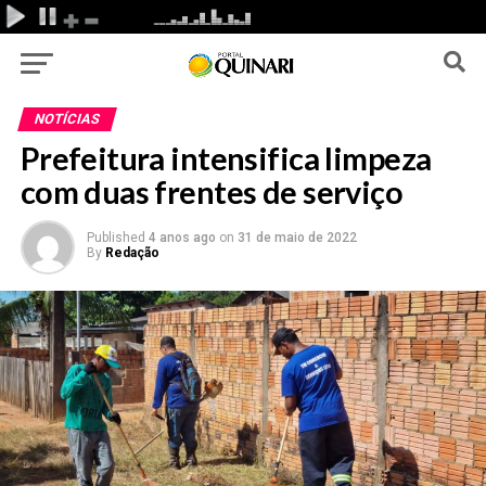
NOTÍCIAS
Prefeitura intensifica limpeza
com duas frentes de serviço
Published
4 anos ago
on
31 de maio de 2022
By
Redação