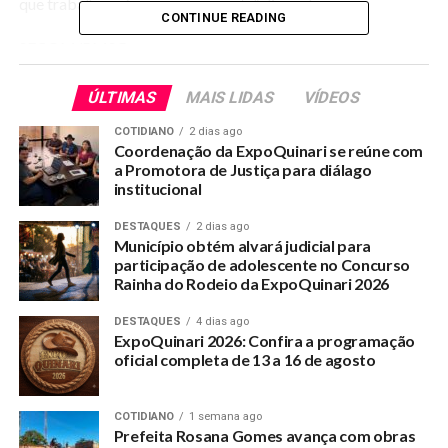
que trabalhar e fazer a nossa parte” disse ela.
CONTINUE READING
SECOM/PMSG
ÚLTIMAS
MAIS LIDAS
VÍDEOS
RELATED TOPICS:
PREFEITURA-INTENSIFICA-LIMPEZA-COM-DUAS-FRENTES-DE-
COTIDIANO
2 dias ago
SERVICO
Coordenação da ExpoQuinari se reúne com
a Promotora de Justiça para diálago
UP NEXT
institucional
Quinari disponibiliza vacina com dose de reforço de 12
a 17 anos contra Covid-19
DESTAQUES
2 dias ago
Município obtém alvará judicial para
DON'T MISS
participação de adolescente no Concurso
Mailza viabiliza novos recursos para o estado,
Rainha do Rodeio da ExpoQuinari 2026
alcançando diversas áreas da gestão
DESTAQUES
4 dias ago
ExpoQuinari 2026: Confira a programação
oficial completa de 13 a 16 de agosto
COTIDIANO
1 semana ago
Prefeita Rosana Gomes avança com obras