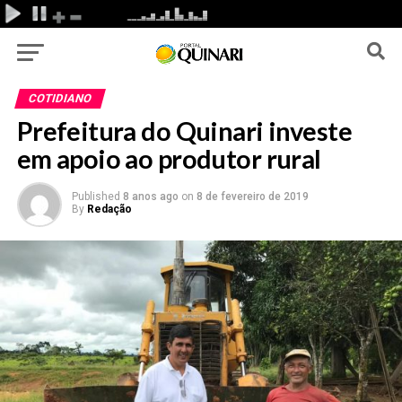
COTIDIANO
Prefeitura do Quinari investe
em apoio ao produtor rural
Published
8 anos ago
on
8 de fevereiro de 2019
By
Redação