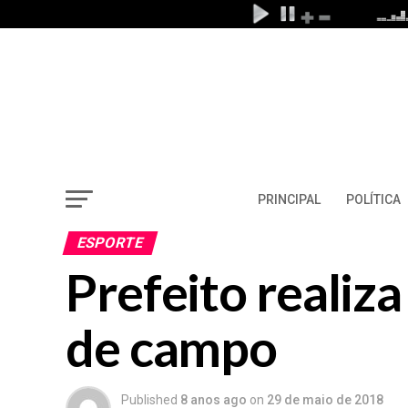
PRINCIPAL
POLÍTICA
ESPORTE
Prefeito reali
de campo
Published
8 anos ago
on
29 de maio de 2018