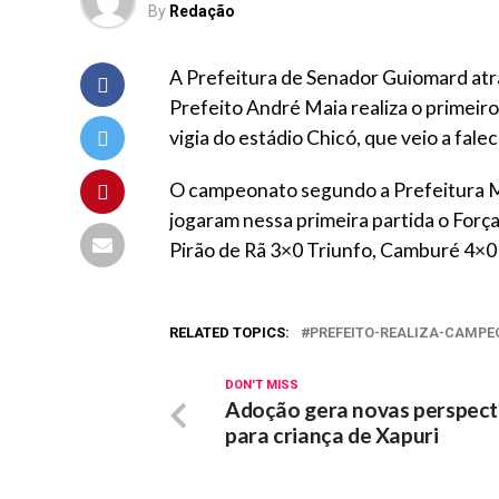
By
Redação
A Prefeitura de Senador Guiomard atr
Prefeito André Maia realiza o prime
vigia do estádio Chicó, que veio a fal
O campeonato segundo a Prefeitura Mu
jogaram nessa primeira partida o For
Pirão de Rã 3×0 Triunfo, Camburé 4×
RELATED TOPICS:
PREFEITO-REALIZA-CAMP
DON'T MISS
Adoção gera novas perspect
para criança de Xapuri