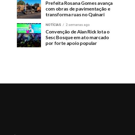
Prefeita Rosana Gomes avança
com obras de pavimentação e
transforma ruas no Quinari
NOTÍCIAS
2 semanas ago
Convenção de Alan Rick lota o
Sesc Bosque em ato marcado
por forte apoio popular