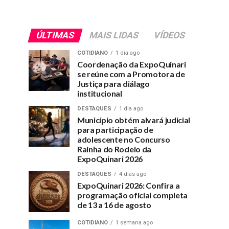
ÚLTIMAS
MAIS LIDAS
VÍDEOS
COTIDIANO
1 dia ago
Coordenação da ExpoQuinari
se reúne com a Promotora de
Justiça para diálago
institucional
DESTAQUES
1 dia ago
Município obtém alvará judicial
para participação de
adolescente no Concurso
Rainha do Rodeio da
ExpoQuinari 2026
DESTAQUES
4 dias ago
ExpoQuinari 2026: Confira a
programação oficial completa
de 13 a 16 de agosto
COTIDIANO
1 semana ago