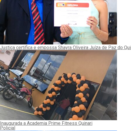
Justiça certifica e empossa Shayra Oliveira Juíza de Paz do Qui
Inaugurada a Academia Prime Fitness Quinari
Policial