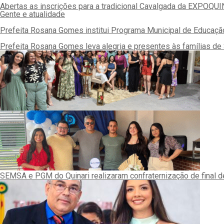
Abertas as inscrições para a tradicional Cavalgada da EXPOQU
Gente e atualidade
Prefeita Rosana Gomes institui Programa Municipal de Educaçã
Prefeita Rosana Gomes leva alegria e presentes às famílias d
SEMSA e PGM do Quinari realizaram confraternização de final d