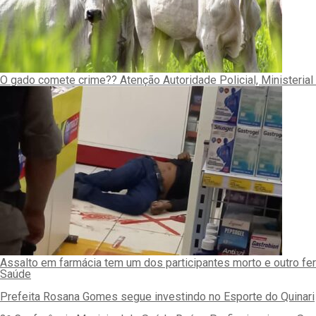
O gado comete crime?? Atenção Autoridade Policial, Ministerial 
Assalto em farmácia tem um dos participantes morto e outro fe
Saúde
Prefeita Rosana Gomes segue investindo no Esporte do Quinari