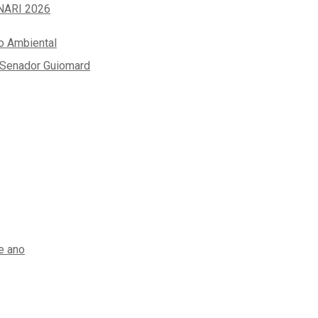
INARI 2026
o Ambiental
e Senador Guiomard
e ano