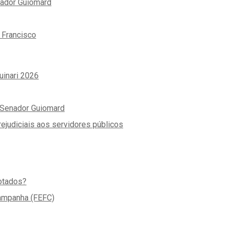
nador Guiomard
 Francisco
uinari 2026
e Senador Guiomard
ejudiciais aos servidores públicos
votados?
Campanha (FEFC)