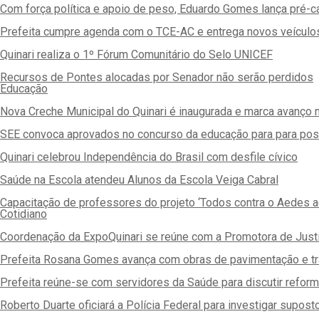
Com força política e apoio de peso, Eduardo Gomes lança pré-ca
Prefeita cumpre agenda com o TCE-AC e entrega novos veículos
Quinari realiza o 1º Fórum Comunitário do Selo UNICEF
Recursos de Pontes alocadas por Senador não serão perdidos
Educação
Nova Creche Municipal do Quinari é inaugurada e marca avanço n
SEE convoca aprovados no concurso da educação para para pos
Quinari celebrou Independência do Brasil com desfile cívico
Saúde na Escola atendeu Alunos da Escola Veiga Cabral
Capacitação de professores do projeto ‘Todos contra o Aedes 
Cotidiano
Coordenação da ExpoQuinari se reúne com a Promotora de Justiça
Prefeita Rosana Gomes avança com obras de pavimentação e tr
Prefeita reúne-se com servidores da Saúde para discutir refo
Roberto Duarte oficiará a Polícia Federal para investigar suposto 