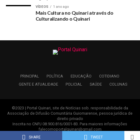
VÍDEOS
1 ano ago
Mais Cultura no Quinari através do
Culturalizando o Quinari
PRINCIPAL
POLÍTICA
EDUCAÇÃO
COTIDIANO
GENTE E ATUALIDADE
POLICIAL
SAÚDE
COLUNAS
©2023 | Portal Quinari, site de Notícias sob. responsabilidade da
Associação de Difusão Comunitária Guiomarense, pessoa jurídica de
direito privado
Inscrita no CNPJ 08.900.816/0001-83. Para maiores informações
falecomoportalquinari@gmail.com
Desenvolvido com ♥ pela
AGEBOX
SHARE
TWEET