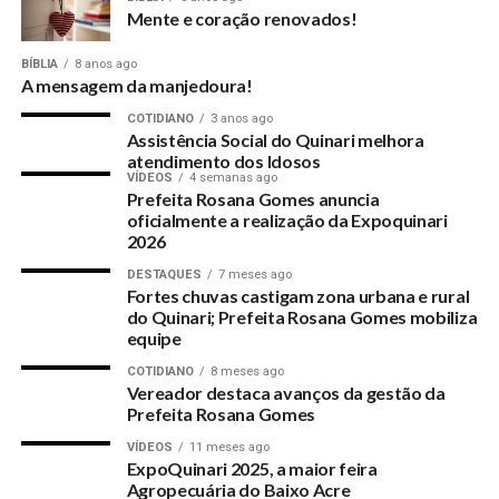
Mente e coração renovados!
BÍBLIA
8 anos ago
A mensagem da manjedoura!
COTIDIANO
3 anos ago
Assistência Social do Quinari melhora
atendimento dos Idosos
VÍDEOS
4 semanas ago
Prefeita Rosana Gomes anuncia
oficialmente a realização da Expoquinari
2026
DESTAQUES
7 meses ago
Fortes chuvas castigam zona urbana e rural
do Quinari; Prefeita Rosana Gomes mobiliza
equipe
COTIDIANO
8 meses ago
Vereador destaca avanços da gestão da
Prefeita Rosana Gomes
VÍDEOS
11 meses ago
ExpoQuinari 2025, a maior feira
Agropecuária do Baixo Acre