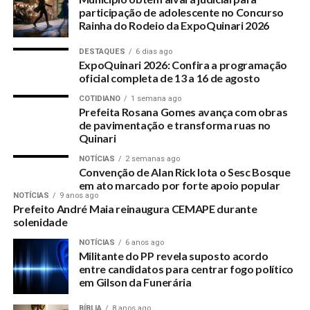
participação de adolescente no Concurso
Portal Quinari enfrenta instabilidade e trabalha novo
Rainha do Rodeio da ExpoQuinari 2026
modelo
DON'T MISS
DESTAQUES
6 dias ago
SD vê perseguição ao médico Deison Bandeira
ExpoQuinari 2026: Confira a programação
oficial completa de 13 a 16 de agosto
COTIDIANO
1 semana ago
Prefeita Rosana Gomes avança com obras
de pavimentação e transforma ruas no
Quinari
NOTÍCIAS
2 semanas ago
Convenção de Alan Rick lota o Sesc Bosque
em ato marcado por forte apoio popular
NOTÍCIAS
9 anos ago
Prefeito André Maia reinaugura CEMAPE durante
solenidade
NOTÍCIAS
6 anos ago
Militante do PP revela suposto acordo
entre candidatos para centrar fogo político
em Gilson da Funerária
BÍBLIA
8 anos ago