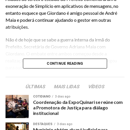
exoneração de Simplício em aplicativos de mensagens, no
entanto esquece que Giordano é amigo pessoal de André
Maia e poderá continuar ajudando o gestor em outras
atribuições.
Não é de hoje que se sabe a guerra interna da irmã do
Prefeito, Secretária de Governo Adriana Maia com
Giordano. O embate entre ambos começou desde a
realização do carnaval municipal, onde o mesmo delegou
CONTINUE READING
para outro grupo o comando do evento.
A briga foi escancarada em grupos de mensagens e
ÚLTIMAS
MAIS LIDAS
VÍDEOS
destaque aqui no Portal Quinari. Não se sabe ainda quem o
Prefeito nomeará.
COTIDIANO
3 dias ago
Coordenação da ExpoQuinari se reúne com
a Promotora de Justiça para diálago
institucional
RELATED TOPICS:
PREFEITO-EXONERA-CONTROLADOR-INTERNO-A-PEDIDO
DESTAQUES
3 dias ago
Município obtém alvará judicial para
UP NEXT