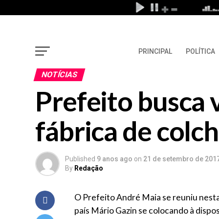
PRINCIPAL
POLÍTICA
NOTÍCIAS
Prefeito busca v
fábrica de colc
Published
9 anos ago
on
21 de setembro de 201
By
Redação
O Prefeito André Maia se reuniu nest
país Mário Gazin se colocando à disp