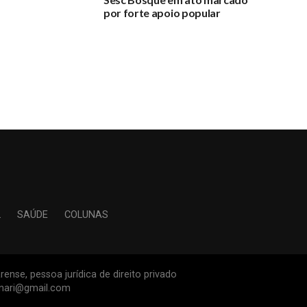
por forte apoio popular
L
SAÚDE
COLUNAS
ense, pessoa jurídica de direito privado
inari@gmail.com