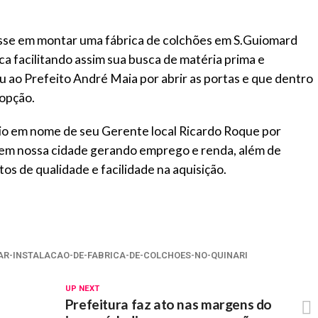
esse em montar uma fábrica de colchões em S.Guiomard
ca facilitando assim sua busca de matéria prima e
eu ao Prefeito André Maia por abrir as portas e que dentro
 opção.
o em nome de seu Gerente local Ricardo Roque por
n em nossa cidade gerando emprego e renda, além de
os de qualidade e facilidade na aquisição.
ZAR-INSTALACAO-DE-FABRICA-DE-COLCHOES-NO-QUINARI
UP NEXT
Prefeitura faz ato nas margens do