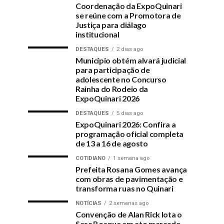
Coordenação da ExpoQuinari
se reúne com a Promotora de
Justiça para diálago
institucional
DESTAQUES
2 dias ago
Município obtém alvará judicial
para participação de
adolescente no Concurso
Rainha do Rodeio da
ExpoQuinari 2026
DESTAQUES
5 dias ago
ExpoQuinari 2026: Confira a
programação oficial completa
de 13 a 16 de agosto
COTIDIANO
1 semana ago
Prefeita Rosana Gomes avança
com obras de pavimentação e
transforma ruas no Quinari
NOTÍCIAS
2 semanas ago
Convenção de Alan Rick lota o
Sesc Bosque em ato marcado