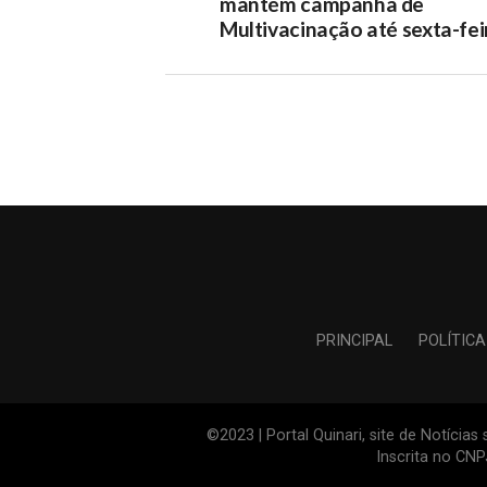
mantém campanha de
Multivacinação até sexta-fei
PRINCIPAL
POLÍTICA
©2023 | Portal Quinari, site de Notícia
Inscrita no CN