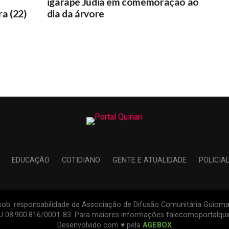
igarapé Judia em comemoração ao
ra (22)
dia da árvore
EDUCAÇÃO
COTIDIANO
GENTE E ATUALIDADE
POLICIA
s sob. responsabilidade da Associação de Difusão Comunitária Guiomar
PJ 08.900.816/0001-83. Para maiores informações falecomoportalqu
Desenvolvido com ♥ pela
AGEBOX